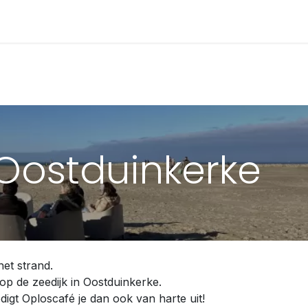
oscafé voor Teams
Oploscafé voor Ondernemers
Podc
Oostduinkerke
et strand.
 op de zeedijk in Oostduinkerke.
igt Oploscafé je dan ook van harte uit!