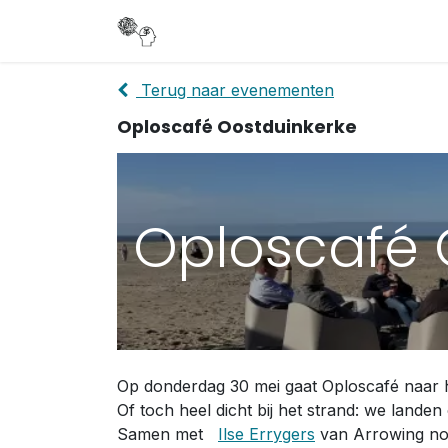
Overslaan naar inhoud
Oploscafé
Opl
Terug naar evenementen
Oploscafé Oostduinkerke
Oploscafé 
Op donderdag 30 mei gaat Oploscafé naar h
Of toch heel dicht bij het strand: we landen
Samen met
Ilse Errygers
van Arrowing nod