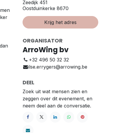
Zeedijk 451
Oostduinkerke 8670
amen
eker
Krijg het adres
ORGANISATOR
 dan
ArroWing bv
+32 496 50 32 32
ilse.errygers@arrowing.be
DEEL
Zoek uit wat mensen zien en
zeggen over dit evenement, en
neem deel aan de conversatie.