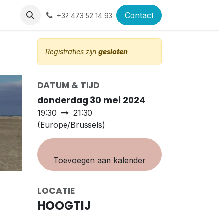
ast
Contact
+32 473 52 14 93
Registraties zijn
gesloten
DATUM & TIJD
donderdag 30 mei 2024
19:30
21:30
(
Europe/Brussels
)
Toevoegen aan kalender
LOCATIE
HOOGTIJ