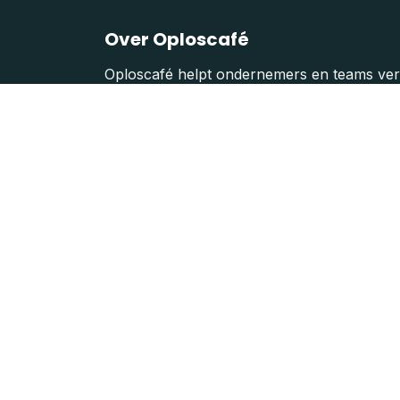
Over Oploscafé
Oploscafé helpt ondernemers en teams ver
gestructureerde manier bieden we een fr
waarmee je aan de slag kan. Praatjes vullen
en daarom helpen we jou en je team te do
get.shift.done.
We bouwen geweldige workshops om je zak
problemen op te lossen, beslissingen te n
neuzen in dezelfde richting te krijgen.
Oploscafé en Momentum Method zijn prod
wann.es
CommV BTW BE0797.174.605