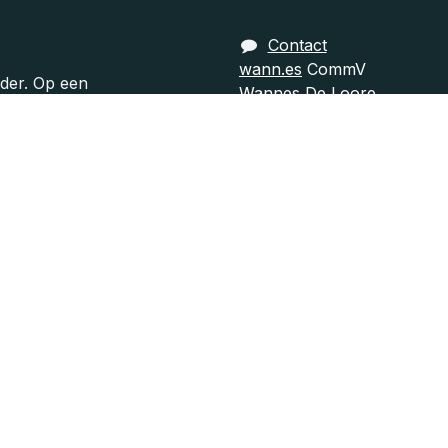
Contact
wann.es
CommV
der. Op een
Wannes De Loore
amework
Markwijk 35
 geen gaatjes,
2322 Minderhout
en.
info@oploscafe.be
+32473521493
elijke
emen en de
ucten van