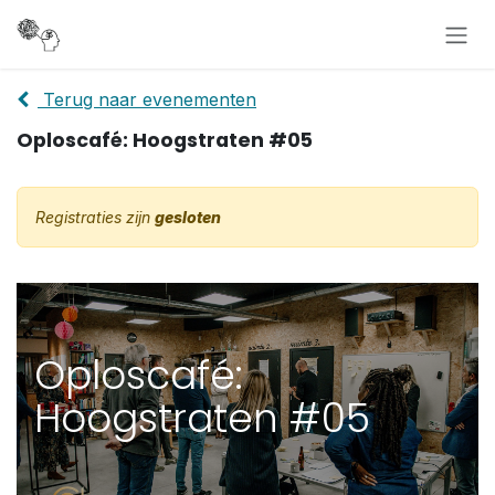
Overslaan naar inhoud
Terug naar evenementen
Oploscafé: Hoogstraten #05
Registraties zijn
gesloten
Oploscafé:
Hoogstraten #05