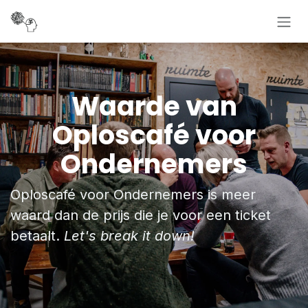
Overslaan naar inhoud
Waarde van
Oploscafé voor
Ondernemers
Oploscafé voor Ondernemers is meer
waard dan de prijs die je voor een ticket
betaalt.
Let's break it down!